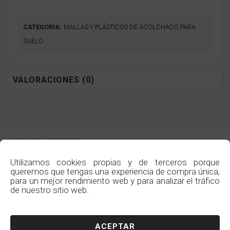
CATEGORÍA:
MALLAS Y PLÁSTICOS DE ACOLCHADO PARA
SUELO
VALORACIONES (0)
QUIZÁS TE INTERESEN
ESTOS PRODUCTOS SIMILARES
Utilizamos cookies propias y de terceros porque
queremos que tengas una experiencia de compra única,
para un mejor rendimiento web y para analizar el tráfico
de nuestro sitio web.
PRESUPUESTO
PRESUPUESTO
ACEPTAR