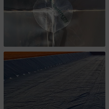
invernadero.
ver más
PLÁSTICOS Y
MALLAS
Tipo saco para tu
invernadero.
ver más