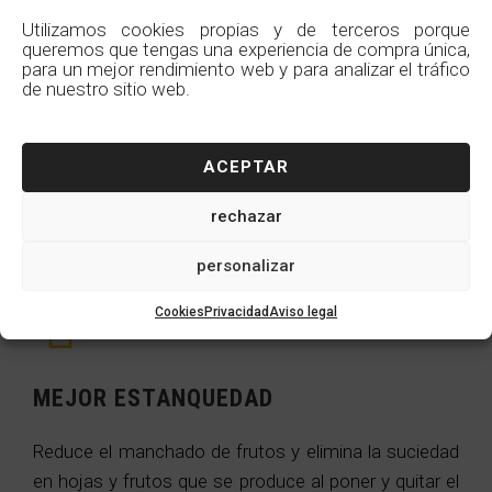
SIN PORTES EXTRAS DE NUTRIENTES
Utilizamos cookies propias y de terceros porque
queremos que tengas una experiencia de compra única,
para un mejor rendimiento web y para analizar el tráfico
Reduce los aportes extras de nutrientes y abonos
de nuestro sitio web.
que son utilizados en el cultivo al no producirse el
lavado y lixiviación de nutrientes y abonos del suelo,
ACEPTAR
provocados por la entrada de agua de lluvia dentro
del invernadero a través de roturas.
rechazar
personalizar
Cookies
Privacidad
Aviso legal
MEJOR ESTANQUEDAD
Reduce el manchado de frutos y elimina la suciedad
en hojas y frutos que se produce al poner y quitar el