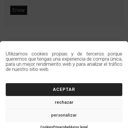
DATOS DE CONTACTO
Utilizamos cookies propias y de terceros porque
Teléfono: (+34) 614 130 473
queremos que tengas una experiencia de compra única,
para un mejor rendimiento web y para analizar el tráfico
de nuestro sitio web.
Email: info@parchegreen.com
Whatsapp: 614 130 473
ACEPTAR
Dirección: C/ Ravel, 1, Bloque 5, 7-A
04007 - Almería (España)
rechazar
FAQ´s: preguntas frecuentes
personalizar
SÍGUENOS
Cookies
Privacidad
Aviso legal