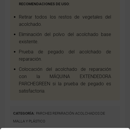
RECOMENDACIONES DE USO:
Retirar todos los restos de vegetales del
acolchado.
Eliminación del polvo del acolchado base
existente.
Prueba de pegado del acolchado de
reparación.
Colocación del acolchado de reparación
con la MÁQUINA EXTENDEDORA
PARCHEGREEN si la prueba de pegado es
satisfactoria.
CATEGORÍA:
PARCHES REPARACIÓN ACOLCHADOS DE
MALLA Y PLÁSTICO