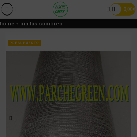
0,00
€
home
»
mallas sombreo
PRESUPUESTO